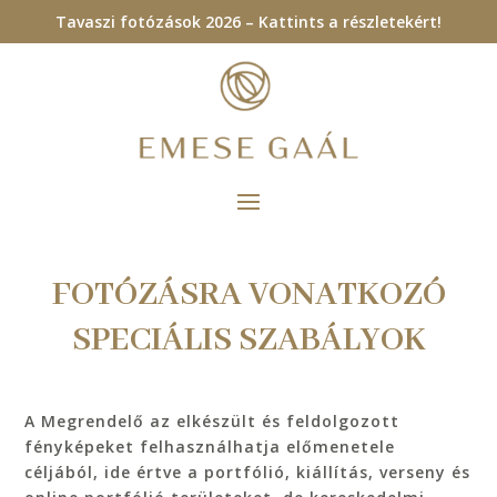
Tavaszi fotózások 2026 – Kattints a részletekért!
FOTÓZÁSRA VONATKOZÓ
SPECIÁLIS SZABÁLYOK
A Megrendelő az elkészült és feldolgozott
fényképeket felhasználhatja előmenetele
céljából, ide értve a portfólió, kiállítás, verseny és