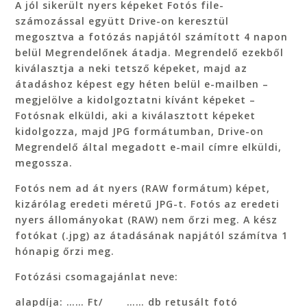
A jól sikerült nyers képeket Fotós file-
számozással együtt Drive-on keresztül
megosztva a fotózás napjától számított 4 napon
belül Megrendelőnek átadja. Megrendelő ezekből
kiválasztja a neki tetsző képeket, majd az
átadáshoz képest egy héten belül e-mailben –
megjelölve a kidolgoztatni kívánt képeket –
Fotósnak elküldi, aki a kiválasztott képeket
kidolgozza, majd JPG formátumban, Drive-on
Megrendelő által megadott e-mail címre elküldi,
megossza.
Fotós nem ad át nyers (RAW formátum) képet,
kizárólag eredeti méretű JPG-t. Fotós az eredeti
nyers állományokat (RAW) nem őrzi meg. A kész
fotókat (.jpg) az átadásának napjától számítva 1
hónapig őrzi meg.
Fotózási csomagajánlat neve:
alapdíja: …… Ft/ …… db retusált fotó