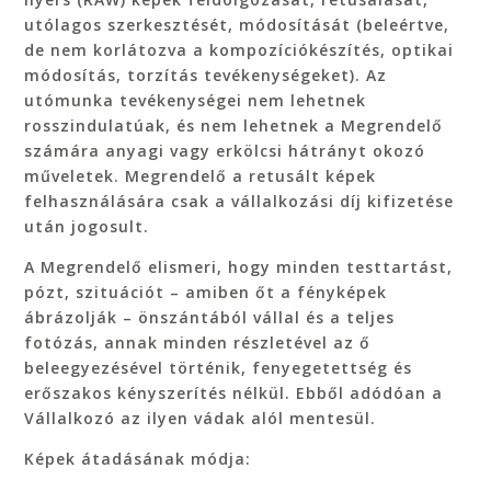
utólagos szerkesztését, módosítását (beleértve,
de nem korlátozva a kompozíciókészítés, optikai
módosítás, torzítás tevékenységeket). Az
utómunka tevékenységei nem lehetnek
rosszindulatúak, és nem lehetnek a Megrendelő
számára anyagi vagy erkölcsi hátrányt okozó
műveletek. Megrendelő a retusált képek
felhasználására csak a vállalkozási díj kifizetése
után jogosult.
A Megrendelő elismeri, hogy minden testtartást,
pózt, szituációt – amiben őt a fényképek
ábrázolják – önszántából vállal és a teljes
fotózás, annak minden részletével az ő
beleegyezésével történik, fenyegetettség és
erőszakos kényszerítés nélkül. Ebből adódóan a
Vállalkozó az ilyen vádak alól mentesül.
Képek átadásának módja: