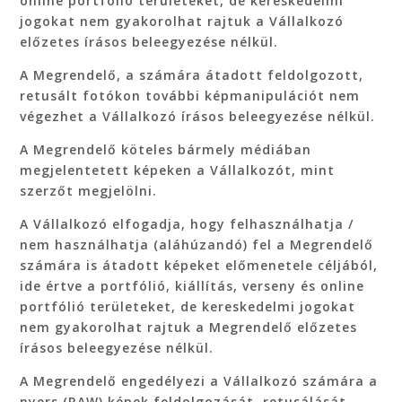
online portfólió területeket, de kereskedelmi
jogokat nem gyakorolhat rajtuk a Vállalkozó
előzetes írásos beleegyezése nélkül.
A Megrendelő, a számára átadott feldolgozott,
retusált fotókon további képmanipulációt nem
végezhet a Vállalkozó írásos beleegyezése nélkül.
A Megrendelő köteles bármely médiában
megjelentetett képeken a Vállalkozót, mint
szerzőt megjelölni.
A Vállalkozó elfogadja, hogy felhasználhatja /
nem használhatja (aláhúzandó) fel a Megrendelő
számára is átadott képeket előmenetele céljából,
ide értve a portfólió, kiállítás, verseny és online
portfólió területeket, de kereskedelmi jogokat
nem gyakorolhat rajtuk a Megrendelő előzetes
írásos beleegyezése nélkül.
A Megrendelő engedélyezi a Vállalkozó számára a
nyers (RAW) képek feldolgozását, retusálását,