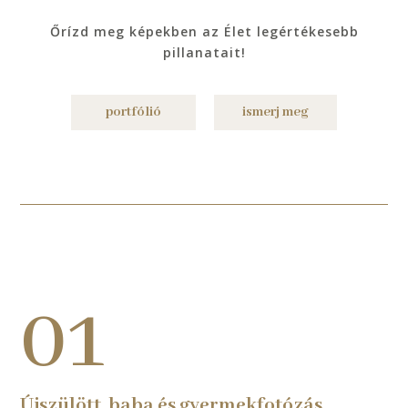
Őrízd meg képekben az Élet legértékesebb
pillanatait!
portfólió
ismerj meg
01
Újszülött, baba és gyermekfotózás