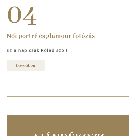
04
Női portré és glamour fotózás
Ez a nap csak Rólad szól!
bővebben