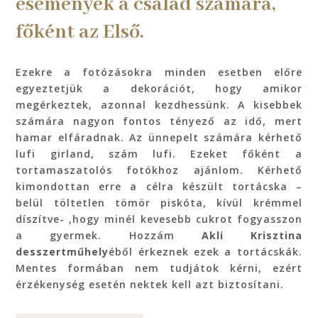
események a család számára,
főként az Első.
Ezekre a fotózásokra minden esetben előre
egyeztetjük a dekorációt, hogy amikor
megérkeztek, azonnal kezdhessünk. A kisebbek
számára nagyon fontos tényező az idő, mert
hamar elfáradnak.
Az ünnepelt számára kérhető
lufi girland, szám lufi. Ezeket főként a
tortamaszatolós fotókhoz ajánlom.
Kérhető
kimondottan erre a célra készült tortácska –
belül töltetlen tömör piskóta, kívül krémmel
díszítve- ,hogy minél kevesebb cukrot fogyasszon
a gyermek. Hozzám
Akli Krisztina
desszertműhely
éből érkeznek ezek a tortácskák.
Mentes formában nem tudjátok kérni, ezért
érzékenység esetén nektek kell azt biztosítani.