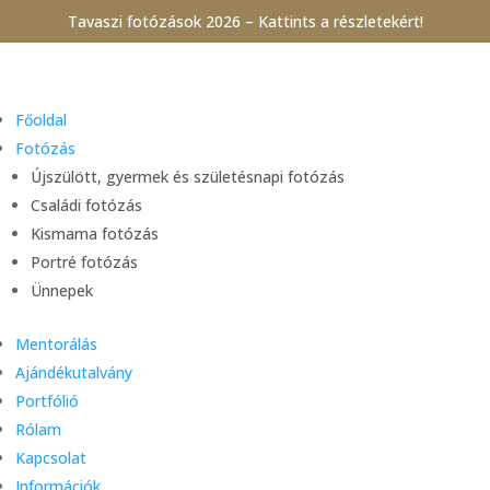
Tavaszi fotózások 2026 – Kattints a részletekért!
Főoldal
Fotózás
Újszülött, gyermek és születésnapi fotózás
Családi fotózás
Kismama fotózás
Portré fotózás
Ünnepek
Mentorálás
Ajándékutalvány
Portfólió
Rólam
Kapcsolat
Információk